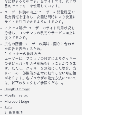
を記録するものです。​当サイトでは、以下の
目的でクッキーを使用しています。​
ユーザー体験の向上: ユーザーの閲覧履歴や
設定情報を保存し、次回訪問時により快適に
サイトを利用できるようにするため。​
アクセス解析: ユーザーのサイト利用状況を
分析し、コンテンツの改善やサービス向上に
役立てるため。​
広告の配信: ユーザーの興味・関心に合わせ
た広告を表示するため。​
2. クッキーの管理方法
ユーザーは、ブラウザの設定によりクッキー
の受け入れ・拒否や削除を行うことができま
す。​ただし、クッキーを無効にした場合、当
サイトの一部機能が正常に動作しない可能性
があります。​各ブラウザの設定方法について
は、以下のリンクをご参照ください。​
Google Chrome
Mozilla Firefox
Microsoft Edge
Safari
3. 免責事項